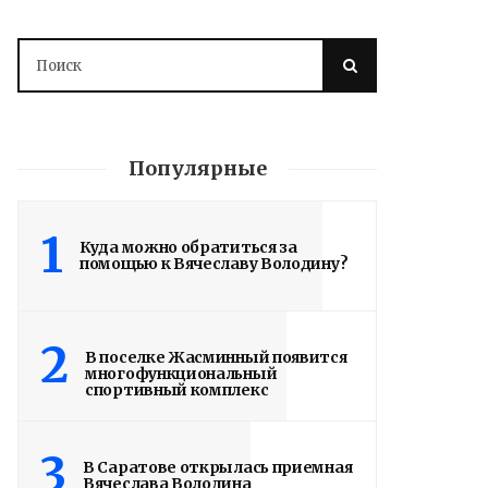
Популярные
1
Куда можно обратиться за
помощью к Вячеславу Володину?
Володин: 31 августа
РАБОТЫ БУДУТ
ЗАВЕРШЕНЫ
2
В поселке Жасминный появится
многофункциональный
спортивный комплекс
4 дня назад
Вячеслав Володин посетил высшее
3
артиллерийское командное училище в
В Саратове открылась приемная
Вячеслава Володина