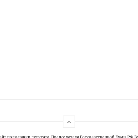
йт поддержки депутата, Председателя Государственной Думы РФ В