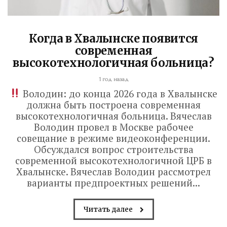
5 дней назад
Вячеслав Володин посетил высшее
артиллерийское командное училище в
Когда в Хвалынске появится
Саратове. В настоящее время на
современная
высокотехнологичная больница?
завершающий этап вышла
реконструкция крытого бассейна и
1 год назад
строительство открытого всепогодного
Володин: до конца 2026 года в Хвалынске
должна быть построена современная
стадиона. Задача – сдать объекты до...
высокотехнологичная больница. Вячеслав
Володин провел в Москве рабочее
Read More
совещание в режиме видеоконференции.
Обсуждался вопрос строительства
современной высокотехнологичной ЦРБ в
Хвалынске. Вячеслав Володин рассмотрел
варианты предпроектных решений...
Читать далее