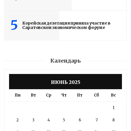
5
Корейская делегация приняла участие в
Саратовском экономическом форуме
Календарь
ИЮНЬ 2025
Пн
Вт
Ср
Чт
Пт
Сб
Вс
1
2
3
4
5
6
7
8