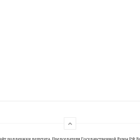
йт поддержки депутата, Председателя Государственной Думы РФ В