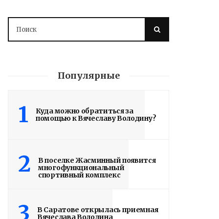
Популярные
1
Куда можно обратиться за
помощью к Вячеславу Володину?
Володин: 31 августа
РАБОТЫ БУДУТ
ЗАВЕРШЕНЫ
2
В поселке Жасминный появится
многофункциональный
спортивный комплекс
4 дня назад
Вячеслав Володин посетил высшее
3
артиллерийское командное училище в
В Саратове открылась приемная
Вячеслава Володина