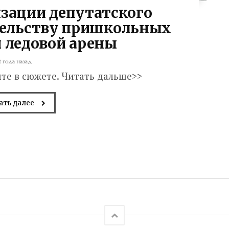
изации депутатского
тельству пришкольных
и ледовой арены
2 года назад
е в сюжете. Читать дальше>>
ать далее