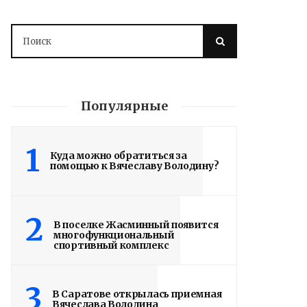
Популярные
1
Куда можно обратиться за
помощью к Вячеславу Володину?
2
В поселке Жасминный появится
многофункциональный
спортивный комплекс
3
В Саратове открылась приемная
Вячеслава Володина