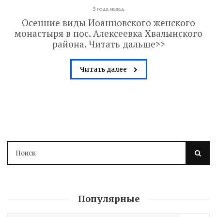
3 года назад
Осенние виды Иоанновского женского
монастыря в пос. Алексеевка Хвалынского
района. Читать дальше>>
Читать далее
Володин: 31 августа
Популярные