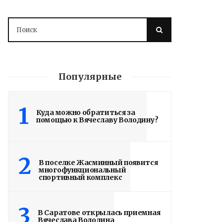
Популярные
1
Куда можно обратиться за
помощью к Вячеславу Володину?
Володин: 31 августа
РАБОТЫ БУДУТ
2
В поселке Жасминный появится
ЗАВЕРШЕНЫ
многофункциональный
спортивный комплекс
5 дней назад
Вячеслав Володин посетил высшее
3
В Саратове открылась приемная
артиллерийское командное училище в
Вячеслава Володина