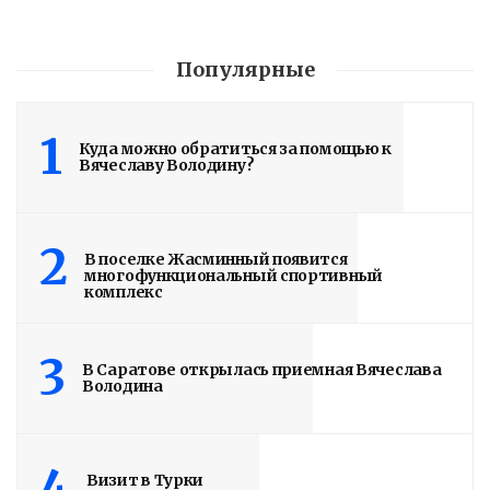
Популярные
1
Куда можно обратиться за помощью к
Вячеславу Володину?
2
В поселке Жасминный появится
многофункциональный спортивный
комплекс
3
В Саратове открылась приемная Вячеслава
Володина
4
Визит в Турки