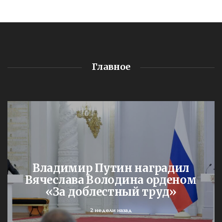
Главное
Владимир Путин наградил
Вячеслава Володина орденом
«За доблестный труд»
2 недели назад