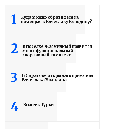
1
Куда можно обратиться за
помощью к Вячеславу Володину?
2
В поселке Жасминный появится
многофункциональный
спортивный комплекс
3
В Саратове открылась приемная
Вячеслава Володина
4
Визит в Турки