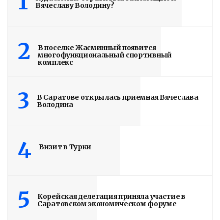
1
Вячеславу Володину?
Read More
2
В поселке Жасминный появится
многофункциональный спортивный
комплекс
3
В Саратове открылась приемная Вячеслава
Володина
4
Визит в Турки
5
Корейская делегация приняла участие в
Саратовском экономическом форуме