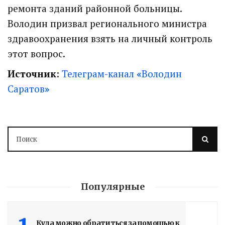
ремонта зданий районной больницы.
Володин призвал регионального министра
здравоохранения взять на личный контроль
этот вопрос.
Источник
:
Телеграм-канал
«
Володин
Саратов
»
Володин о СПАСЕНИИ
здания колледжа
радиоэлектроники
им. Яблочкова СГУ
Популярные
2 недели назад
Здание построено в 1900 году
Куда можно обратиться за помощью к