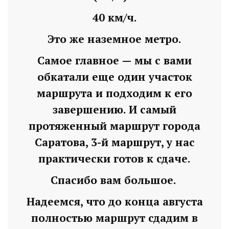
40 км/ч.
Это же наземное метро.
Самое главное — мы с вами
обкатали еще один участок
маршрута и подходим к его
завершению. И самый
протяженный маршрут города
Саратова, 3-й маршрут, у нас
Володин: 31 августа
практически готов к сдаче.
РАБОТЫ БУДУТ
Спасибо вам большое.
ЗАВЕРШЕНЫ
Надеемся, что до конца августа
4 дня назад
полностью маршрут сдадим в
Подробности в статье!