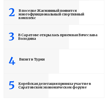
Володин о СПАСЕНИИ
2
В поселке Жасминный появится
здания колледжа
многофункциональный спортивный
комплекс
радиоэлектроники
им. Яблочкова СГУ
3
В Саратове открылась приемная Вячеслава
Володина
2 недели назад
Здание построено в 1900 году
4
Визит в Турки
Read More
5
Корейская делегация приняла участие в
Саратовском экономическом форуме