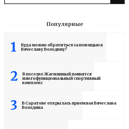
Популярные
Сборка ПЯТОГО
1
ВАЛДАЯ вышла на
Куда можно обратиться за помощью к
Вячеславу Володину?
завершающую
стадию
2
В поселке Жасминный появится
3 дня назад
многофункциональный спортивный
комплекс
На заводе показали как идет сборка
3
Read More
В Саратове открылась приемная Вячеслава
Володина