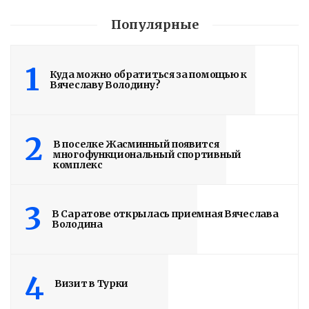
Популярные
1
Куда можно обратиться за помощью к
Вячеславу Володину?
2
В поселке Жасминный появится
многофункциональный спортивный
комплекс
3
В Саратове открылась приемная Вячеслава
Володин: 31 августа
Володина
РАБОТЫ БУДУТ
ЗАВЕРШЕНЫ
4
Визит в Турки
5 дней назад