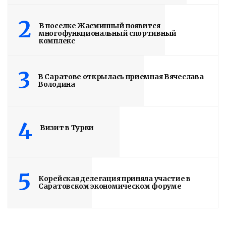
Володин: 31 августа
2
В поселке Жасминный появится
РАБОТЫ БУДУТ
многофункциональный спортивный
комплекс
ЗАВЕРШЕНЫ
3
4 дня назад
В Саратове открылась приемная Вячеслава
Володина
Подробности в статье!
Read More
4
Визит в Турки
5
Корейская делегация приняла участие в
Саратовском экономическом форуме