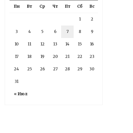
Володин: 31 августа
Пн
Вт
Ср
Чт
Пт
Сб
Вс
РАБОТЫ БУДУТ
ЗАВЕРШЕНЫ
1
2
3
4
5
6
7
8
9
3 дня назад
Подробности в статье!
10
11
12
13
14
15
16
17
18
19
20
21
22
23
Read More
24
25
26
27
28
29
30
31
« Июл