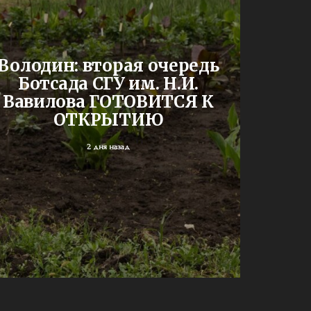
До
Володин: вторая очередь
буд
Ботсада СГУ им. Н.И.
двух
Вавилова ГОТОВИТСЯ К
шк
ОТКРЫТИЮ
2 дня назад