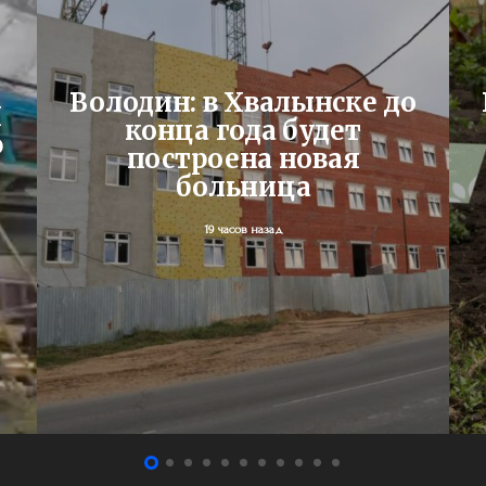
Володин: в Хвалынске до
Я
конца года будет
ю
построена новая
больница
19 часов назад