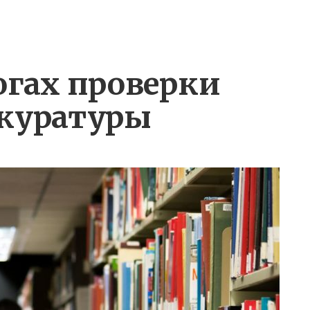
огах проверки
окуратуры