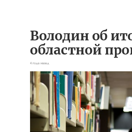
Володин об ит
областной пр
4 года назад