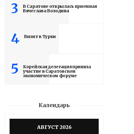
3
В Саратове открылась приемная
Вячеслава Володина
4
Визит в Турки
5
Корейская делегация приняла
участие в Саратовском
экономическом форуме
Календарь
Володин о СПАСЕНИИ
АВГУСТ 2026