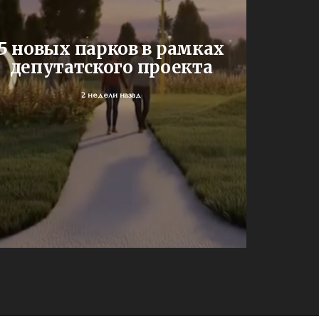
В Сар
5 новых парков в рамках
депутатского проекта
уч
2 недели назад