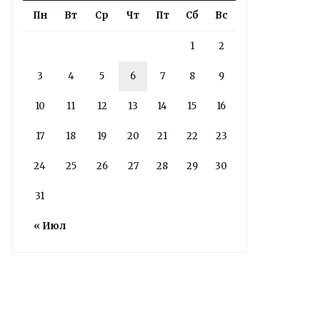
здания колледжа
Пн
Вт
Ср
Чт
Пт
Сб
Вс
радиоэлектроники
1
2
им. Яблочкова СГУ
3
4
5
6
7
8
9
2 недели назад
10
11
12
13
14
15
16
Здание построено в 1900 году
17
18
19
20
21
22
23
Read More
24
25
26
27
28
29
30
31
« Июл