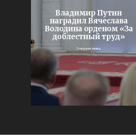
Владимир Путин
од – с
наградил Вячеслава
ми
Володина орденом «За
доблестный труд»
1 неделя назад