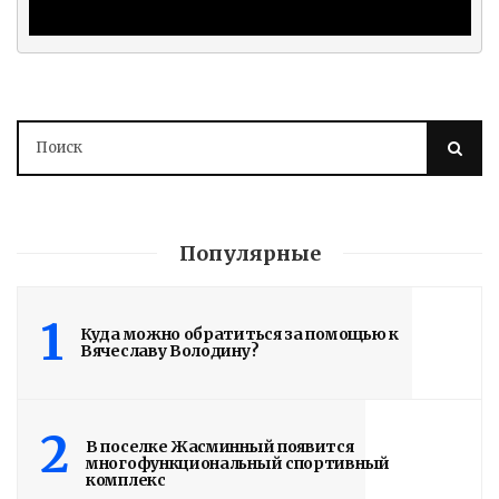
РАБОТЫ БУДУТ
ЗАВЕРШЕНЫ
3 дня назад
Подробности в статье!
Read More
Популярные
1
Куда можно обратиться за помощью к
Вячеславу Володину?
2
В поселке Жасминный появится
многофункциональный спортивный
комплекс