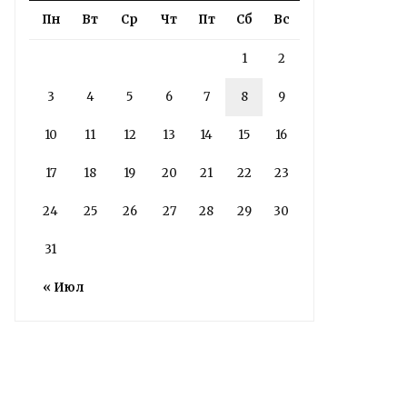
Пн
Вт
Ср
Чт
Пт
Сб
Вс
1
2
Володин: 31 августа
3
4
5
6
7
8
9
РАБОТЫ БУДУТ
ЗАВЕРШЕНЫ
10
11
12
13
14
15
16
17
18
19
20
21
22
23
4 дня назад
Подробности в статье!
24
25
26
27
28
29
30
31
Read More
« Июл