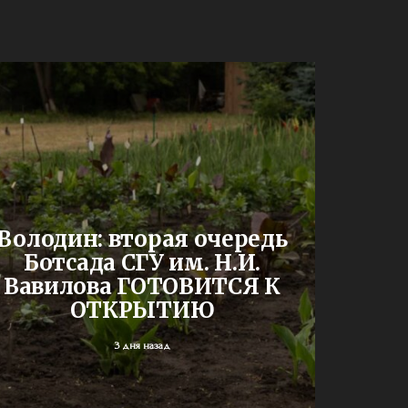
До
Володин: вторая очередь
буд
Ботсада СГУ им. Н.И.
двух
Вавилова ГОТОВИТСЯ К
шк
ОТКРЫТИЮ
3 дня назад