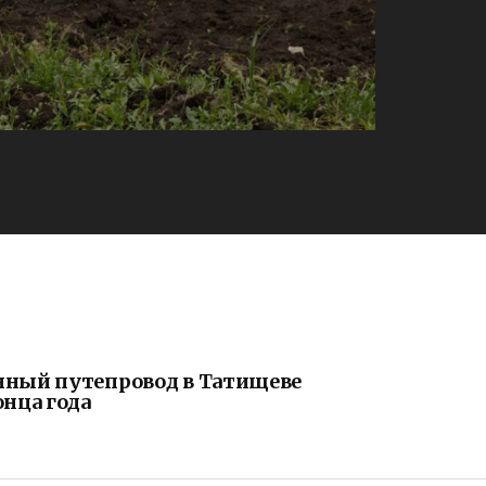
нный путепровод в Татищеве
онца года