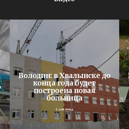
Володин: в Хвалынске до
Я
конца года будет
ю
построена новая
больница
2 дня назад