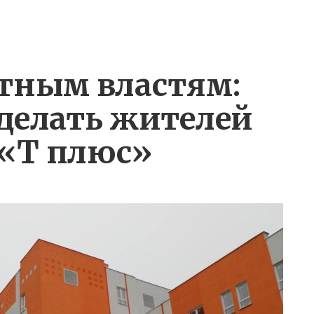
тным властям:
делать жителей
«Т плюс»