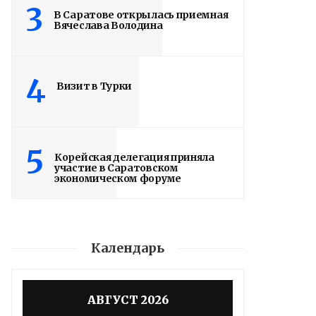
3
В Саратове открылась приемная
Вячеслава Володина
4
Визит в Турки
5
Корейская делегация приняла
участие в Саратовском
экономическом форуме
Календарь
Володин: 31 августа
РАБОТЫ БУДУТ
АВГУСТ 2026