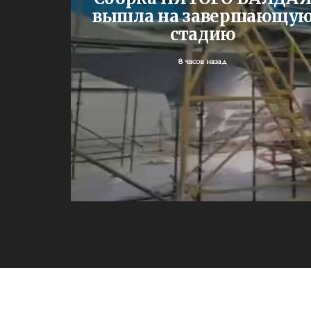
жа
вышла на завершающу
и им.
стадию
У
8 часов назад