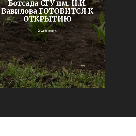
Ботсада СГУ им. Н.И.
двух
Вавилова ГОТОВИТСЯ К
шк
ОТКРЫТИЮ
2 дня назад