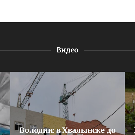
Видео
Володин: в Хвалынске до
Я