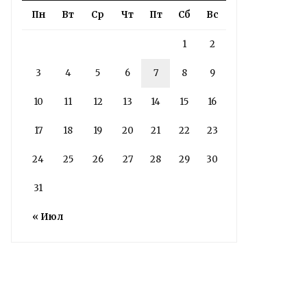
ЗАВЕРШЕНЫ
Пн
Вт
Ср
Чт
Пт
Сб
Вс
3 дня назад
1
2
Подробности в статье!
3
4
5
6
7
8
9
Read More
10
11
12
13
14
15
16
17
18
19
20
21
22
23
24
25
26
27
28
29
30
31
« Июл