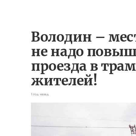
Володин – мес
не надо повыш
проезда в тра
жителей!
1 год назад