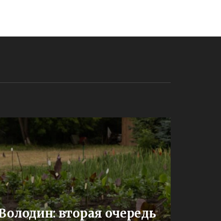
До
Володин: вторая очередь
буд