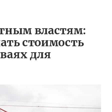
тным властям:
ать стоимость
мваях для