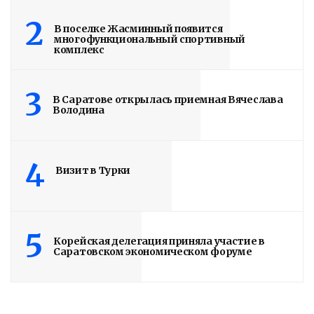
Володин о СПАСЕНИИ
2
здания колледжа
В поселке Жасминный появится
многофункциональный спортивный
комплекс
радиоэлектроники
им. Яблочкова СГУ
3
В Саратове открылась приемная Вячеслава
Володина
2 недели назад
Здание построено в 1900 году
4
Визит в Турки
Read More
5
Корейская делегация приняла участие в
Саратовском экономическом форуме