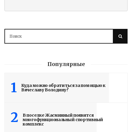
Володин: 31 августа
Популярные
РАБОТЫ БУДУТ
ЗАВЕРШЕНЫ
1
Куда можно обратиться за помощью к
Вячеславу Володину?
5 дней назад
Подробности в статье!
2
В поселке Жасминный появится
Read More
многофункциональный спортивный
комплекс