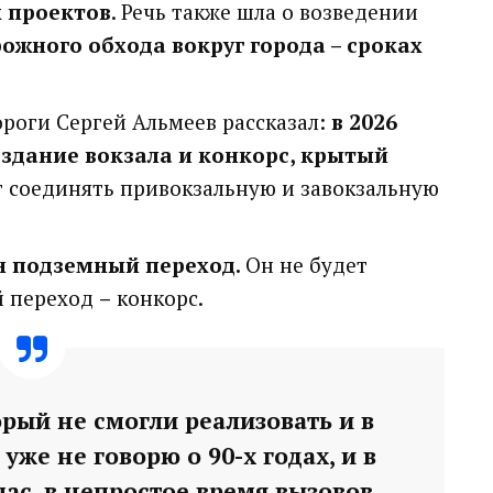
 проектов
. Речь также шла о возведении
ожного обхода вокруг города – сроках
роги Сергей Альмеев рассказал:
в 2026
 здание вокзала и конкорс, крытый
т соединять привокзальную и завокзальную
н
подземный переход.
Он не будет
й переход
–
конкорс.
рый не смогли реализовать и в
 уже не говорю о 90-х годах, и в
ас, в непростое время вызовов,