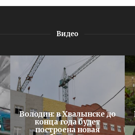
Видео
Володин: в Хвалынске до
Я
конца года будет
ю
построена новая