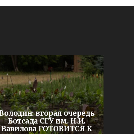
До
Володин: вторая очередь
буд
Ботсада СГУ им. Н.И.
двух
Вавилова ГОТОВИТСЯ К
шк