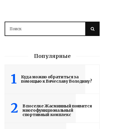
Популярные
1
Куда можно обратиться за
помощью к Вячеславу Володину?
2
В поселке Жасминный появится
многофункциональный
спортивный комплекс