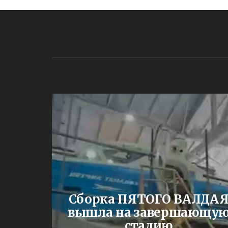
ЕНИИ
Сборка ПЯТОГО ВАЛДА
жа
вышла на завершающу
и им.
стадию