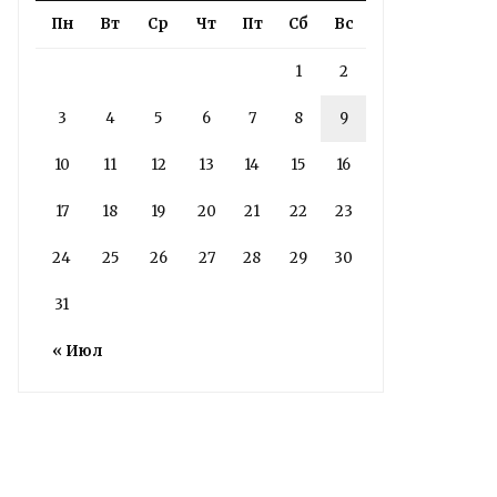
ЗАВЕРШЕНЫ
Пн
Вт
Ср
Чт
Пт
Сб
Вс
5 дней назад
1
2
Подробности в статье!
3
4
5
6
7
8
9
Read More
10
11
12
13
14
15
16
17
18
19
20
21
22
23
24
25
26
27
28
29
30
31
« Июл