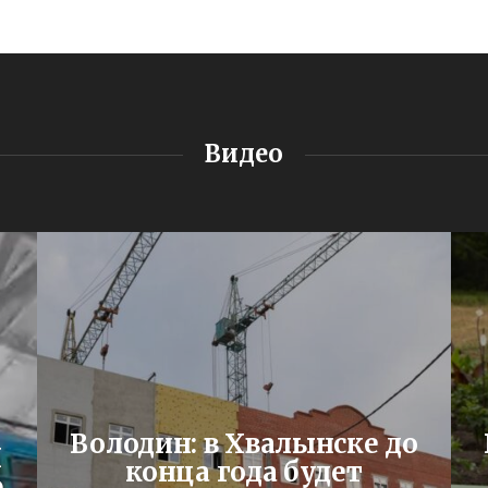
Видео
Володин: в Хвалынске до
Я
конца года будет
ю