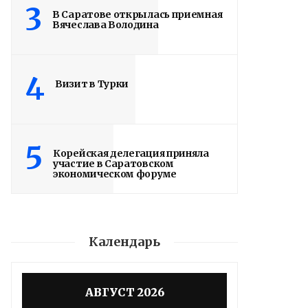
3
В Саратове открылась приемная
Вячеслава Володина
4
Визит в Турки
5
Корейская делегация приняла
участие в Саратовском
экономическом форуме
Календарь
Володин: 31 августа
РАБОТЫ БУДУТ
АВГУСТ 2026