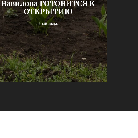
Вавилова ГОТОВИТСЯ К
шк
ОТКРЫТИЮ
4 дня назад