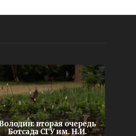
До
Володин: вторая очередь
буд
Ботсада СГУ им. Н.И.
двух