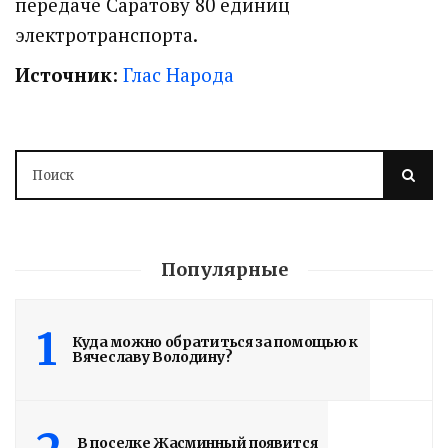
передаче Саратову 80 единиц
электротранспорта.
Источник
:
Глас Народа
Популярные
1
Куда можно обратиться за помощью к
Вячеславу Володину?
Володин: 31 августа
В поселке Жасминный появится