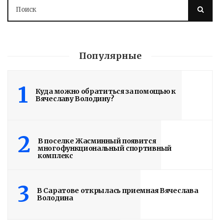
Популярные
1
Куда можно обратиться за помощью к
Вячеславу Володину?
2
В поселке Жасминный появится
многофункциональный спортивный
комплекс
Володин: 31 августа
3
В Саратове открылась приемная Вячеслава
Володина
РАБОТЫ БУДУТ