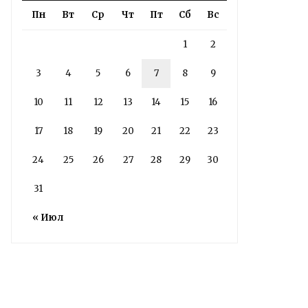
Пн
Вт
Ср
Чт
Пт
Сб
Вс
1
2
3
4
5
6
7
8
9
Володин: 31 августа
10
11
12
13
14
15
16
РАБОТЫ БУДУТ
17
18
19
20
21
22
23
ЗАВЕРШЕНЫ
24
25
26
27
28
29
30
4 дня назад
31
Подробности в статье!
« Июл
Read More