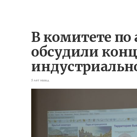
В комитете по
обсудили кон
индустриально
5 лет назад