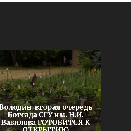
До
Володин: вторая очередь
буд
Ботсада СГУ им. Н.И.
двух
Вавилова ГОТОВИТСЯ К
шк
ОТКРЫТИЮ