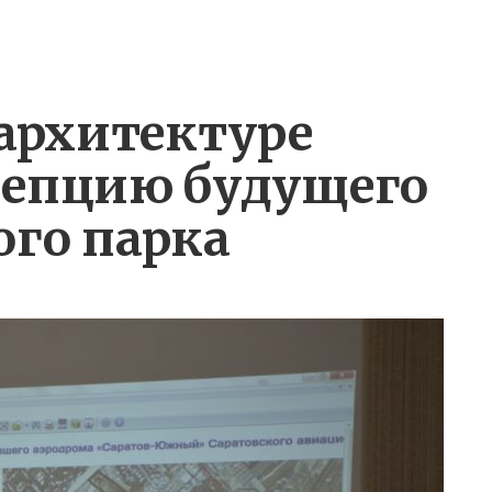
 архитектуре
цепцию будущего
го парка