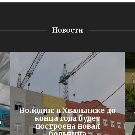
Новости
Володин: в Хвалынске до
Я
конца года будет
ю
построена новая
больница