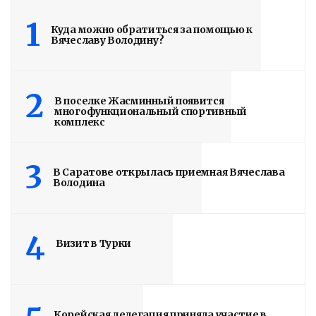
1
Куда можно обратиться за помощью к
Вячеславу Володину?
2
В поселке Жасминный появится
многофункциональный спортивный
комплекс
3
В Саратове открылась приемная Вячеслава
Володина
Володин: 31 августа
РАБОТЫ БУДУТ
4
Визит в Турки
ЗАВЕРШЕНЫ
4 дня назад
Подробности в статье!
Корейская делегация приняла участие в