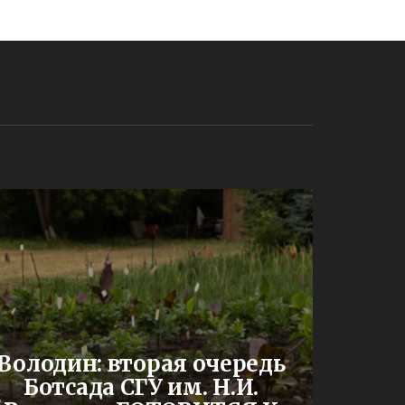
До
Володин: вторая очередь
буд
Ботсада СГУ им. Н.И.
двух