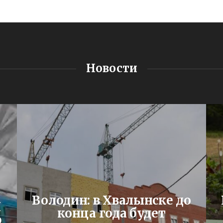
Новости
Володин: в Хвалынске до
Я
конца года будет
ю