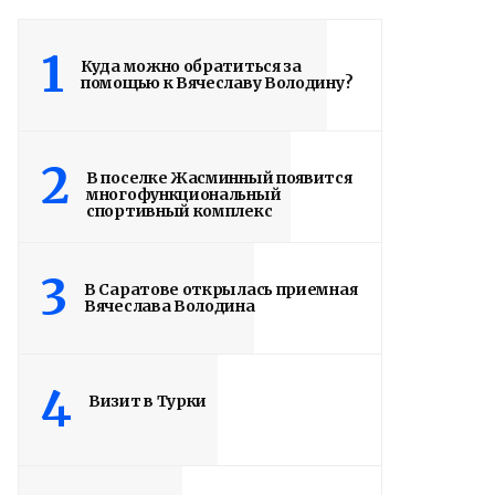
1
Куда можно обратиться за
помощью к Вячеславу Володину?
2
В поселке Жасминный появится
многофункциональный
спортивный комплекс
3
В Саратове открылась приемная
Вячеслава Володина
4
Визит в Турки