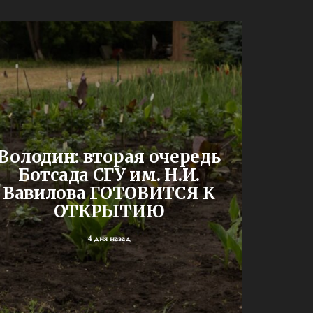
До
Володин: вторая очередь
буд
Ботсада СГУ им. Н.И.
двух
Вавилова ГОТОВИТСЯ К
шк
ОТКРЫТИЮ
4 дня назад