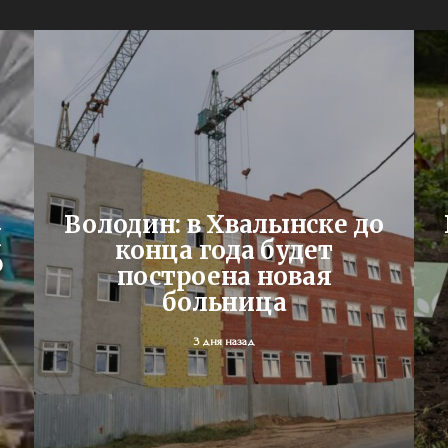
Володин: в Хвалынске до
Я
конца года будет
ю
построена новая
больница
3 дня назад