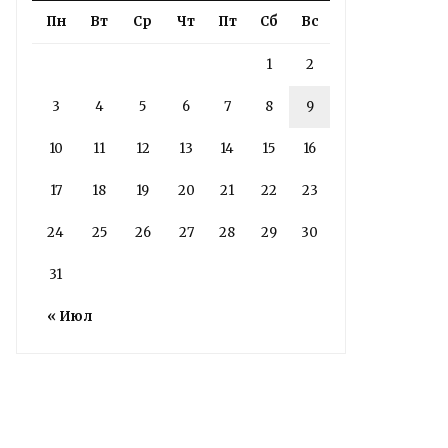
Пн
Вт
Ср
Чт
Пт
Сб
Вс
1
2
3
4
5
6
7
8
9
10
11
12
13
14
15
16
17
18
19
20
21
22
23
24
25
26
27
28
29
30
31
Володин: 31 августа
« Июл
РАБОТЫ БУДУТ
ЗАВЕРШЕНЫ
5 дней назад
Подробности в статье!