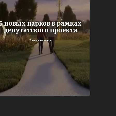
В Сар
5 новых парков в рамках
депутатского проекта
уч
2 недели назад