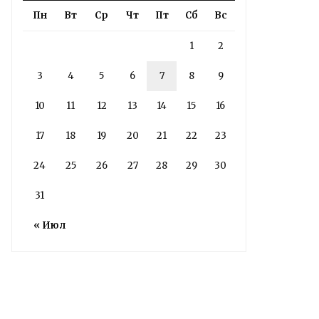
Пн
Вт
Ср
Чт
Пт
Сб
Вс
1
2
3
4
5
6
7
8
9
10
11
12
13
14
15
16
17
18
19
20
21
22
23
Володин о СПАСЕНИИ
24
25
26
27
28
29
30
здания колледжа
радиоэлектроники
31
им. Яблочкова СГУ
« Июл
2 недели назад
Здание построено в 1900 году
Read More