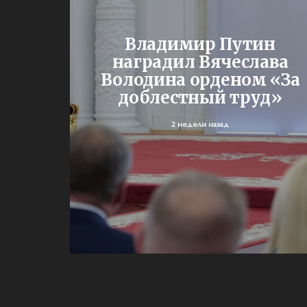
Владимир Путин
од – с
наградил Вячеслава
ми
Володина орденом «За
доблестный труд»
2 недели назад