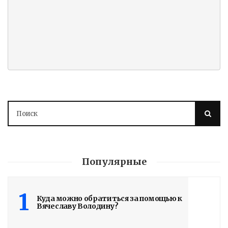
Володин: 31 августа
РАБОТЫ БУДУТ
ЗАВЕРШЕНЫ
Популярные
4 дня назад
Подробности в статье!
1
Куда можно обратиться за помощью к
Вячеславу Володину?
Read More