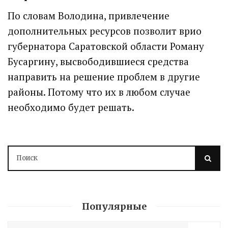
По словам Володина, привлечение
дополнительных ресурсов позволит врио
губернатора Саратовской области Роману
Бусаргину, высвободившиеся средства
направить на решение проблем в другие
районы. Потому что их в любом случае
необходимо будет решать.
Володин о СПАСЕНИИ
здания колледжа
радиоэлектроники
им. Яблочкова СГУ
Популярные
2 недели назад