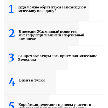
Здание построено в 1900 году
1
Куда можно обратиться за помощью к
Вячеславу Володину?
Read More
2
В поселке Жасминный появится
многофункциональный спортивный
комплекс
3
В Саратове открылась приемная Вячеслава
Володина
4
Визит в Турки
5
Корейская делегация приняла участие в