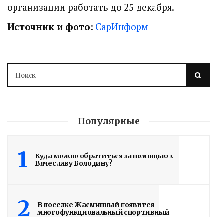
организации работать до 25 декабря.
Источник и фото
:
СарИнформ
Популярные
1
Куда можно обратиться за помощью к
Вячеславу Володину?
2
В поселке Жасминный появится
Володин: 31 августа
многофункциональный спортивный