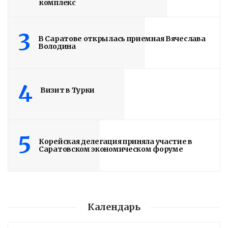
комплекс
РАБОТЫ БУДУТ
ЗАВЕРШЕНЫ
3
В Саратове открылась приемная Вячеслава
Володина
4 дня назад
Подробности в статье!
4
Визит в Турки
Read More
5
Корейская делегация приняла участие в
Саратовском экономическом форуме
Календарь