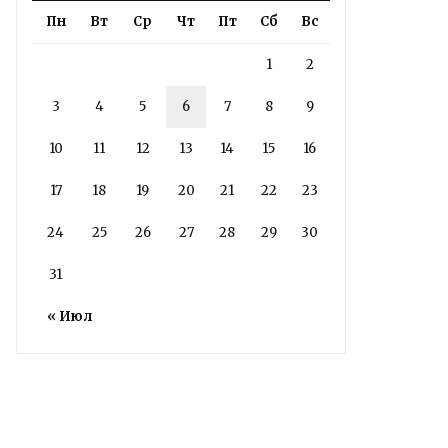
радиоэлектроники
Пн
Вт
Ср
Чт
Пт
Сб
Вс
им. Яблочкова СГУ
1
2
2 недели назад
Здание построено в 1900 году
3
4
5
6
7
8
9
10
11
12
13
14
15
16
Read More
17
18
19
20
21
22
23
24
25
26
27
28
29
30
31
« Июл