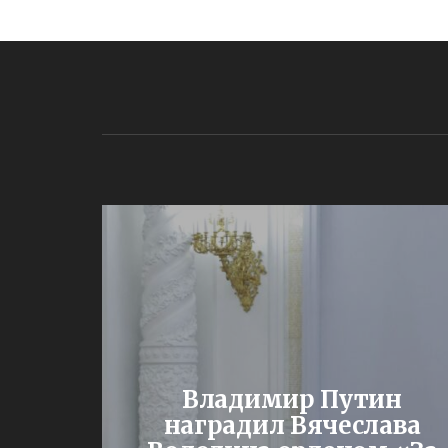
Владимир Путин
од – с
наградил Вячеслава