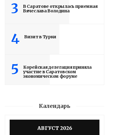
3
В Саратове открылась приемная
Вячеслава Володина
4
Визит в Турки
5
Корейская делегация приняла
участие в Саратовском
экономическом форуме
Календарь
Володин о СПАСЕНИИ
здания колледжа
АВГУСТ 2026