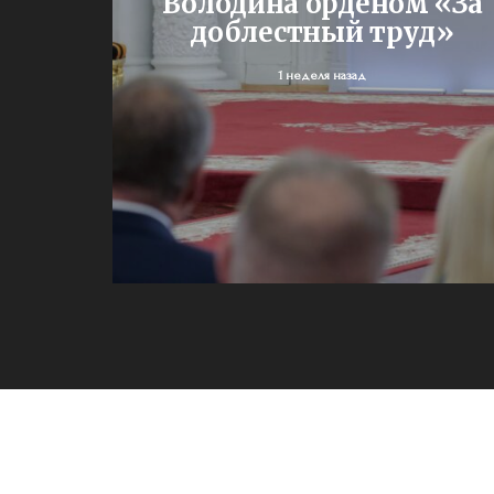
ми
Володина орденом «За
доблестный труд»
1 неделя назад