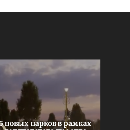
В Сар
5 новых парков в рамках