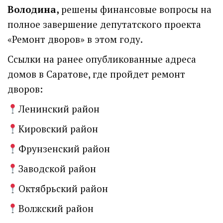
Володина,
решены финансовые вопросы на
полное завершение депутатского проекта
«Ремонт дворов» в этом году.
Ссылки на ранее опубликованные адреса
домов в Саратове, где пройдет ремонт
дворов:
Володин: 31 августа
Ленинский район
РАБОТЫ БУДУТ
Кировский район
ЗАВЕРШЕНЫ
Фрунзенский район
4 дня назад
Заводской район
Подробности в статье!
Октябрьский район
Read More
Волжский район