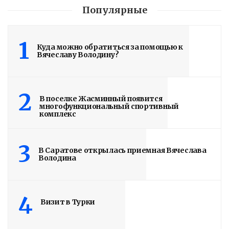
2 недели назад
Популярные
Здание построено в 1900 году
1
Куда можно обратиться за помощью к
Read More
Вячеславу Володину?
2
В поселке Жасминный появится
многофункциональный спортивный
комплекс
3
В Саратове открылась приемная Вячеслава
Володина
4
Визит в Турки