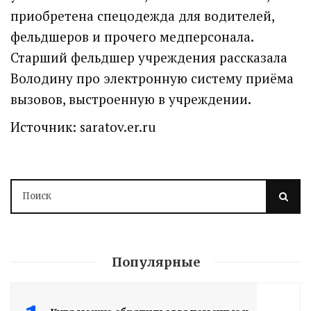
приобретена спецодежда для водителей,
фельдшеров и прочего медперсонала.
Старший фельдшер учреждения рассказала
Володину про электронную систему приёма
вызовов, выстроенную в учреждении.
Источник: saratov.er.ru
Володин о СПАСЕНИИ
здания колледжа
радиоэлектроники
им. Яблочкова СГУ
Популярные
2 недели назад
Здание построено в 1900 году