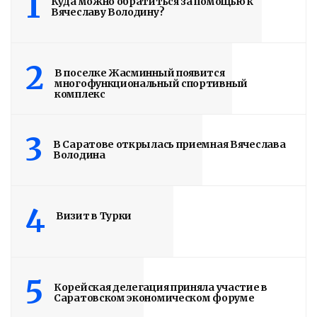
1
Куда можно обратиться за помощью к
Вячеславу Володину?
Read More
2
В поселке Жасминный появится
многофункциональный спортивный
комплекс
3
В Саратове открылась приемная Вячеслава
Володина
4
Визит в Турки
5
Корейская делегация приняла участие в
Саратовском экономическом форуме