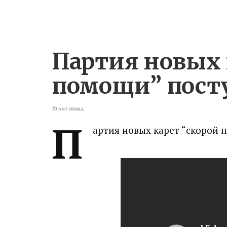
Партия новых 
помощи” посту
10 лет назад
П
артия новых карет “скорой 