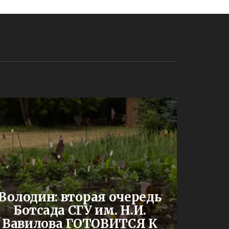
До
Володин: вторая очередь
буд
Ботсада СГУ им. Н.И.
двух
Вавилова ГОТОВИТСЯ К