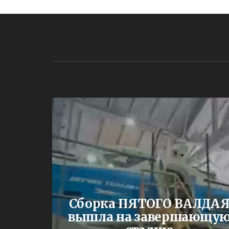
ЕНИИ
Сборка ПЯТОГО ВАЛДА
жа
вышла на завершающу
и им.