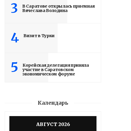
3
В Саратове открылась приемная
Вячеслава Володина
4
Визит в Турки
5
Корейская делегация приняла
участие в Саратовском
экономическом форуме
Календарь
Володин: 31 августа
РАБОТЫ БУДУТ
АВГУСТ 2026
ЗАВЕРШЕНЫ