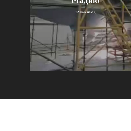
стадию
У
22 часа назад