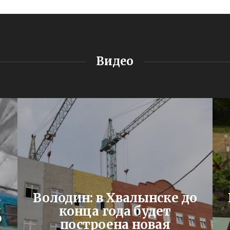
Видео
Володин: в Хвалынске до
Я
конца года будет
ю
построена новая