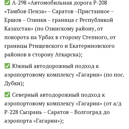
А-298 «Автомобильная дорога Р-208
«Тамбов-Пенза» – Саратов –Пристанное –
Ершов – Озинки – граница с Республикой
Казахстан» (по Озинскому району, от
поворота на Урбах в сторону Степного, от
границы Ртищевского и Екатериновского
районов в сторону Аткарска);
Южный автодорожный подход к
аэропортовому комплексу «Гагарин» (по пос.
Дубки);
Северный автодорожный подход к
Володин: 31 августа
аэропортовому комплексу «Гагарин» (от а/д
РАБОТЫ БУДУТ
Р-228 Сызрань – Саратов – Волгоград до
аэропорта «Гагарин»);
ЗАВЕРШЕНЫ