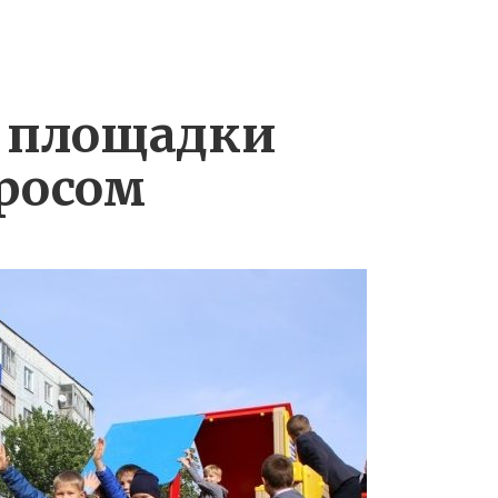
е площадки
росом