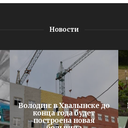
Новости
Володин: в Хвалынске до
Я
конца года будет
ю
построена новая
больница