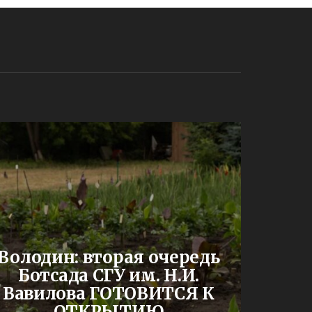
До
Володин: вторая очередь
буд
Ботсада СГУ им. Н.И.
двух
Вавилова ГОТОВИТСЯ К
шк
ОТКРЫТИЮ