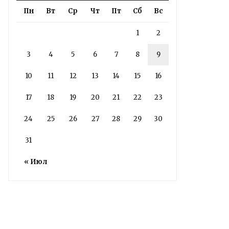
Пн
Вт
Ср
Чт
Пт
Сб
Вс
1
2
3
4
5
6
7
8
9
Володин: 31 августа
10
11
12
13
14
15
16
РАБОТЫ БУДУТ
17
18
19
20
21
22
23
ЗАВЕРШЕНЫ
24
25
26
27
28
29
30
5 дней назад
31
Подробности в статье!
« Июл
Read More