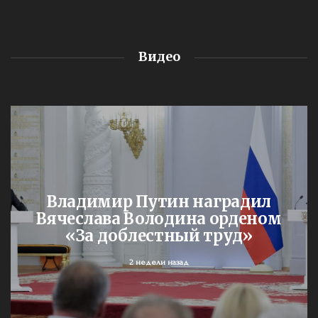
Видео
Владимир Путин наградил
Вячеслава Володина орденом
«За доблестный труд»
2 недели назад