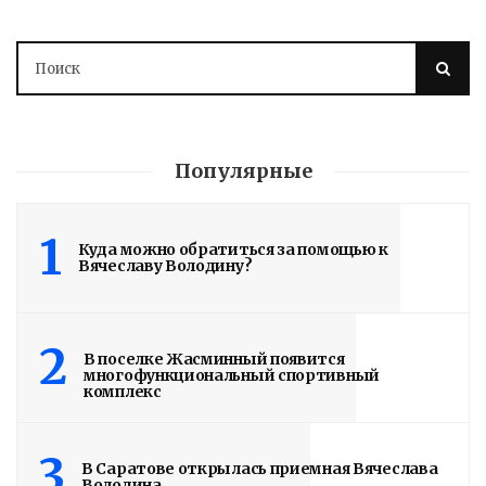
Володин о СПАСЕНИИ
Популярные
здания колледжа
радиоэлектроники
1
Куда можно обратиться за помощью к
им. Яблочкова СГУ
Вячеславу Володину?
2 недели назад
Здание построено в 1900 году
2
В поселке Жасминный появится
многофункциональный спортивный
комплекс
Read More
3
В Саратове открылась приемная Вячеслава
Володина