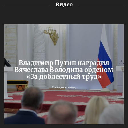
Видео
Владимир Путин наградил
Вячеслава Володина орденом
«За доблестный труд»
2 недели назад