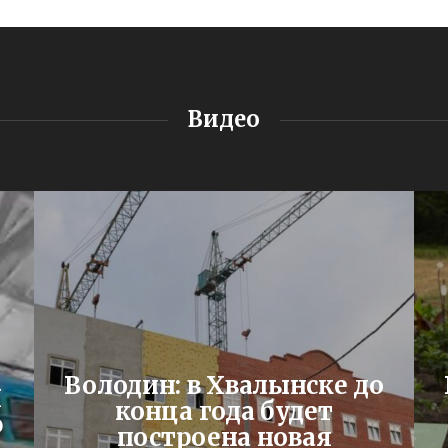
Видео
Володин: в Хвалынске до
Я
конца года будет
ю
построена новая