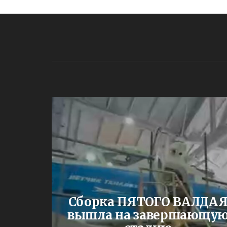
ЕНИИ
Сборка ПЯТОГО ВАЛДА
жа
вышла на завершающу
и им.