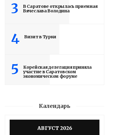
3
В Саратове открылась приемная
Вячеслава Володина
4
Визит в Турки
5
Корейская делегация приняла
участие в Саратовском
экономическом форуме
Календарь
Володин: 31 августа
РАБОТЫ БУДУТ
АВГУСТ 2026
ЗАВЕРШЕНЫ