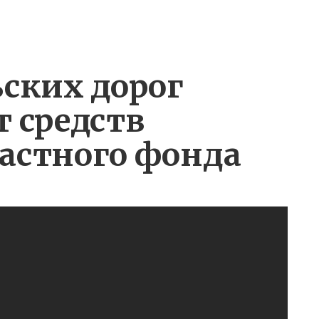
ьских дорог
т средств
астного фонда