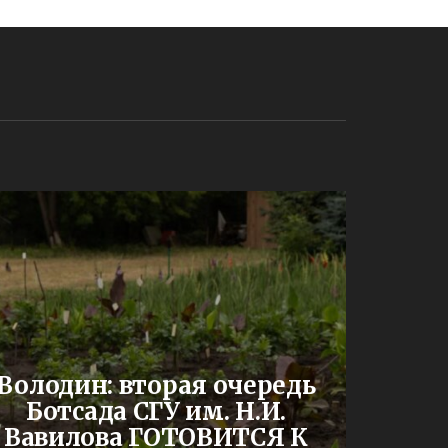
До
Володин: вторая очередь
буд
Ботсада СГУ им. Н.И.
двух
Вавилова ГОТОВИТСЯ К