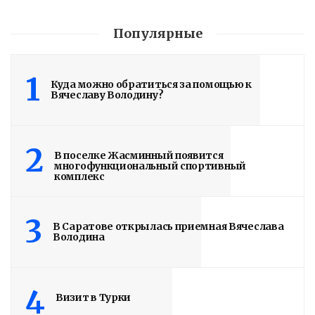
Популярные
Володин: 31 августа
1
Куда можно обратиться за помощью к
РАБОТЫ БУДУТ
Вячеславу Володину?
ЗАВЕРШЕНЫ
2
5 дней назад
В поселке Жасминный появится
многофункциональный спортивный
Подробности в статье!
комплекс
Read More
3
В Саратове открылась приемная Вячеслава
Володина
4
Визит в Турки