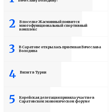
Вячеславу Володину?
Володин: 31 августа
РАБОТЫ БУДУТ
2
В поселке Жасминный появится
многофункциональный спортивный
ЗАВЕРШЕНЫ
комплекс
4 дня назад
3
Подробности в статье!
В Саратове открылась приемная Вячеслава
Володина
Read More
4
Визит в Турки
5
Корейская делегация приняла участие в
Саратовском экономическом форуме