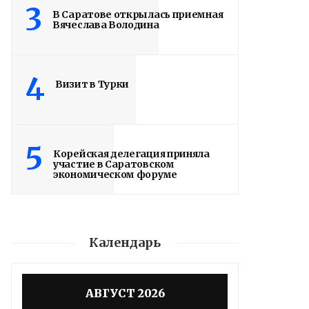
3
В Саратове открылась приемная
Вячеслава Володина
4
Визит в Турки
5
Корейская делегация приняла
участие в Саратовском
экономическом форуме
Календарь
Володин: 31 августа
АВГУСТ 2026