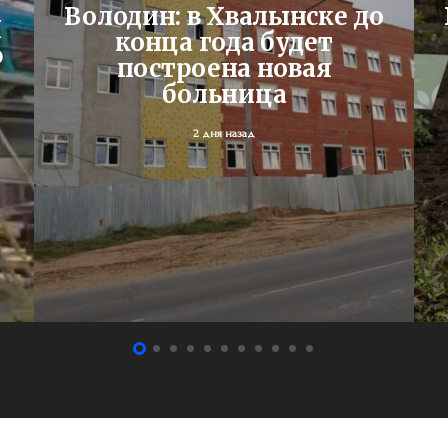
Володин: в Хвалынске до
Я
конца года будет
ю
построена новая
больница
2 дня назад