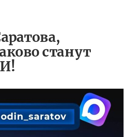
аратова,
лаково станут
И!