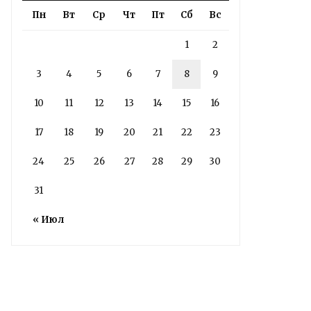
РАБОТЫ БУДУТ
Пн
Вт
Ср
Чт
Пт
Сб
Вс
ЗАВЕРШЕНЫ
1
2
4 дня назад
Подробности в статье!
3
4
5
6
7
8
9
10
11
12
13
14
15
16
Read More
17
18
19
20
21
22
23
24
25
26
27
28
29
30
31
« Июл