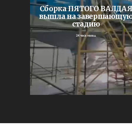
ЕНИИ
Сборка ПЯТОГО ВАЛДА
жа
вышла на завершающу
и им.
стадию
У
24 часа назад