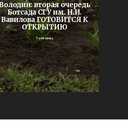
До
Володин: вторая очередь
буд
Ботсада СГУ им. Н.И.
двух
Вавилова ГОТОВИТСЯ К
шк
ОТКРЫТИЮ
3 дня назад