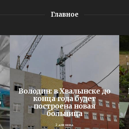
Главное
Володин: в Хвалынске до
Я
конца года будет
ю
построена новая
больница
2 дня назад