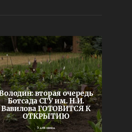
До
Володин: вторая очередь
буд
Ботсада СГУ им. Н.И.
двух
Вавилова ГОТОВИТСЯ К
шк
ОТКРЫТИЮ
3 дня назад