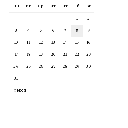
Пн
Вт
Ср
Чт
Пт
Сб
Вс
1
2
3
4
5
6
7
8
9
Володин: 31 августа
10
11
12
13
14
15
16
РАБОТЫ БУДУТ
ЗАВЕРШЕНЫ
17
18
19
20
21
22
23
24
25
26
27
28
29
30
4 дня назад
Подробности в статье!
31
« Июл
Read More