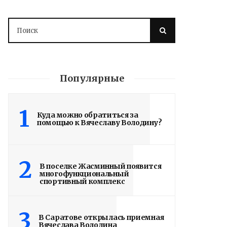
Популярные
1
Куда можно обратиться за
помощью к Вячеславу Володину?
Володин о СПАСЕНИИ
здания колледжа
радиоэлектроники
2
В поселке Жасминный появится
многофункциональный
им. Яблочкова СГУ
спортивный комплекс
2 недели назад
3
Вячеслав Володин в ходе ВКС
В Саратове открылась приемная
Вячеслава Володина