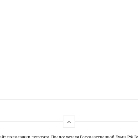
йт поддержки депутата, Председателя Государственной Думы РФ В